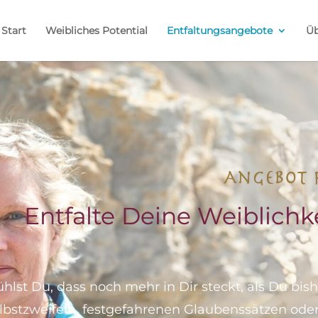
Start
Weibliches Potential
Entfaltungsangebote
Üb
Angebot 
Entfalte Deine Weiblichk
ühlst Du, dass noch mehr in Dir steckt, als Du bis
lbstzweifeln, festgefahrenen Glaubenssätzen ode