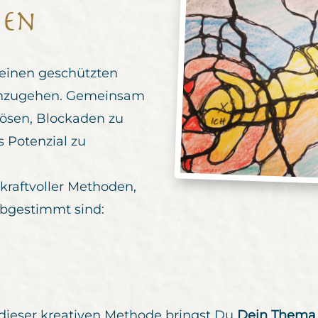
nen
 einen geschützten
nzugehen. Gemeinsam
 lösen, Blockaden zu
 Potenzial zu
kraftvoller Methoden,
abgestimmt sind:
 dieser kreativen Methode bringst Du
Dein Thema a