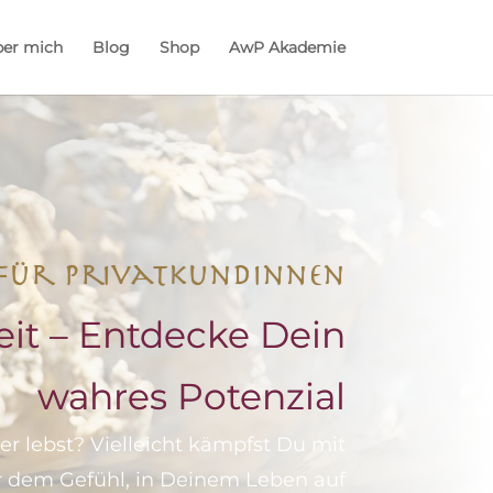
er mich
Blog
Shop
AwP Akademie
für Privatkundinnen
eit – Entdecke Dein
wahres Potenzial
her lebst? Vielleicht kämpfst Du mit
r dem Gefühl, in Deinem Leben auf