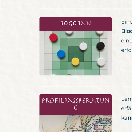
Eine
BoGoban
Blo
ein
erfo
Ler
Profilpassberatun
g
erf
kan