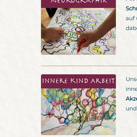
NeuroGraphik
Schr
auf
dabe
Uns
Innere Kind Arbeit
inn
Akz
und 